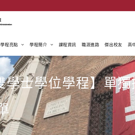
學程亮點
學程簡介
課程資訊
職涯進路
傑出校友
高
際雙學士學位學程】單獨
單