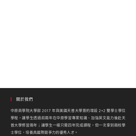
關於我們
中原商學院大學部 2017 年與美國天普大學簽約增設 2+2 雙學士學位
學程，讓學生透過前兩年在中原學習專業知識、加強英文能力後赴天
普大學修習兩年；讓學生一樣只需四年完成課程，但一次拿到兩校學
士學位，培養具國際競爭力的優秀人才。