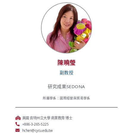
陳曉瑩
副教授
研究成果
SEDONA
所屬學系：國際經營與貿易學系
美國 肯特州立大學 商業教育 博士
+886-3-265-5225
hchen@cycu.edu.tw