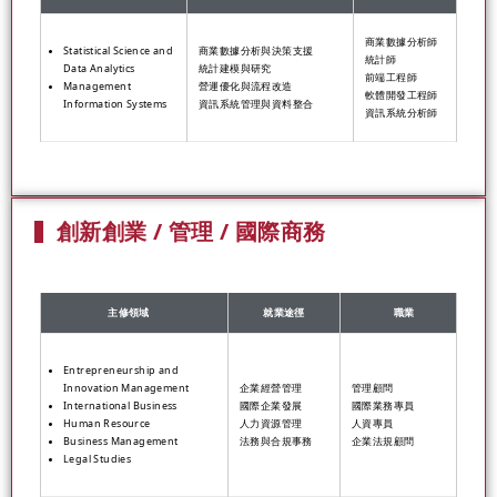
商業數據分析師
Statistical Science and
商業數據分析與決策支援
統計師
Data Analytics
統計建模與研究
前端工程師
Management
營運優化與流程改造
軟體開發工程師
Information Systems
資訊系統管理與資料整合
資訊系統分析師
創新創業 / 管理 / 國際商務
主修領域
就業途徑
職業
Entrepreneurship and
Innovation Management
企業經營管理
管理顧問
International Business
國際企業發展
國際業務專員
Human Resource
人力資源管理
人資專員
Business Management
法務與合規事務
企業法規顧問
Legal Studies